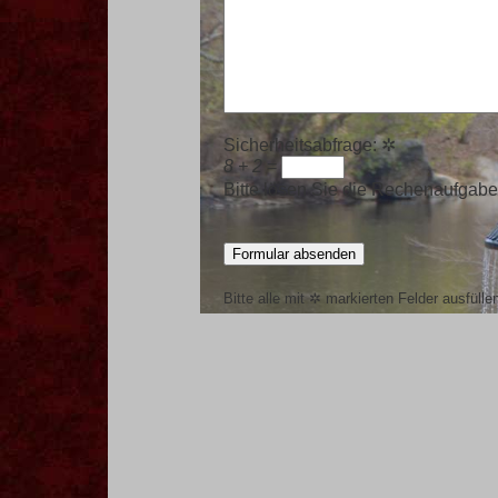
Sicherheitsabfrage:
✲
8 + 2
=
Bitte lösen Sie die Rechenaufgabe
Bitte alle mit
✲
markierten Felder ausfülle